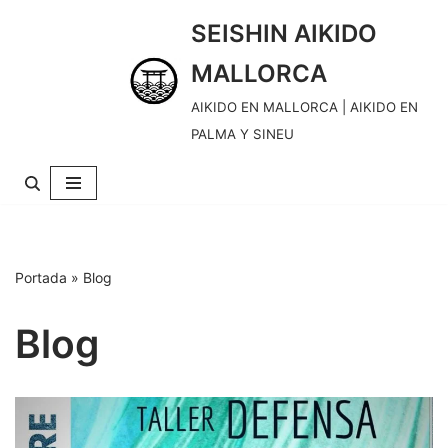
SEISHIN AIKIDO
S
MALLORCA
k
i
AIKIDO EN MALLORCA | AIKIDO EN
p
PALMA Y SINEU
t
o
c
o
n
Portada
»
Blog
t
e
Blog
n
t