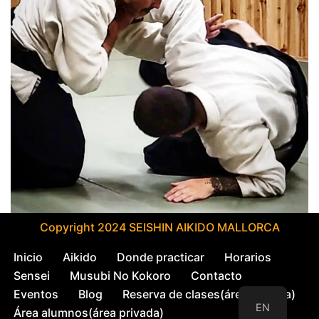
Copyright 2024 SEISHIN AIKIDO MALLORCA
Inicio
Aikido
Donde practicar
Horarios
Sensei
Musubi No Kokoro
Contacto
Eventos
Blog
Reserva de clases(área privada)
EN
Área alumnos(área privada)