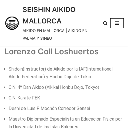
SEISHIN AIKIDO
Skip
MALLORCA
to
content
AIKIDO EN MALLORCA | AIKIDO EN
PALMA Y SINEU
Lorenzo Coll Loshuertos
Shidoin(Instructor) de Aikido por la IAF(International
Aikido Federation) y Honbu Dojo de Tokio.
C.N. 4º Dan Aikido (Aikikai Honbu Dojo, Tokyo)
C.N. Karate FEK
Deshi de Luís F. Mochón Corredor Sensei
Maestro Diplomado Especialista en Educación Física por
la Universidad de las Islas Baleares