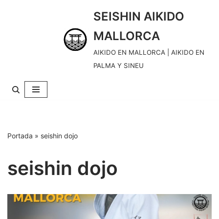
SEISHIN AIKIDO
S
MALLORCA
k
i
AIKIDO EN MALLORCA | AIKIDO EN
p
PALMA Y SINEU
t
o
c
o
n
Portada
»
seishin dojo
t
e
seishin dojo
n
t