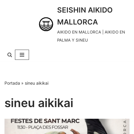
SEISHIN AIKIDO
S
MALLORCA
k
i
AIKIDO EN MALLORCA | AIKIDO EN
p
PALMA Y SINEU
t
o
c
o
n
Portada
»
sineu aikikai
t
e
sineu aikikai
n
t