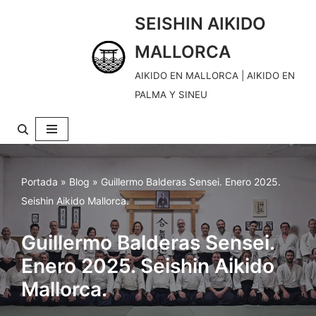
SEISHIN AIKIDO
S
MALLORCA
k
i
AIKIDO EN MALLORCA | AIKIDO EN
p
PALMA Y SINEU
t
o
c
o
Portada
»
Blog
»
Guillermo Balderas Sensei. Enero 2025.
n
Seishin Aikido Mallorca.
t
e
Guillermo Balderas Sensei.
n
Enero 2025. Seishin Aikido
t
Mallorca.