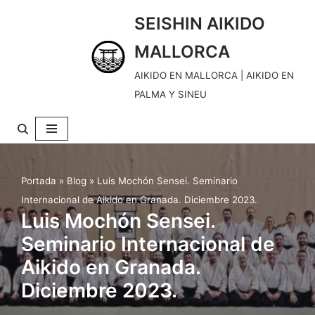
SEISHIN AIKIDO
S
MALLORCA
k
i
AIKIDO EN MALLORCA | AIKIDO EN
p
PALMA Y SINEU
t
o
c
o
Portada
»
Blog
»
Luis Mochón Sensei. Seminario
n
Internacional de Aikido en Granada. Diciembre 2023.
t
Luis Mochón Sensei.
e
Seminario Internacional de
n
Aikido en Granada.
t
Diciembre 2023.