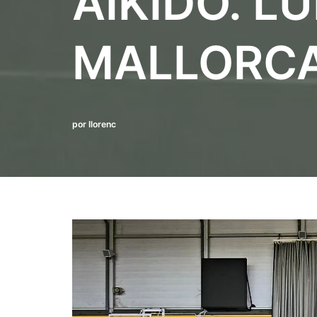
AIKIDO. L
MALLORCA
por
llorenc