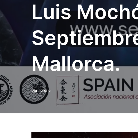
Luis Mochó
Septiembre
Mallorca.
por
llorenc