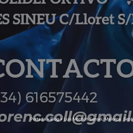
Portada
»
Blog
»
Luis Mochón Sensei. Mallorca. Sept