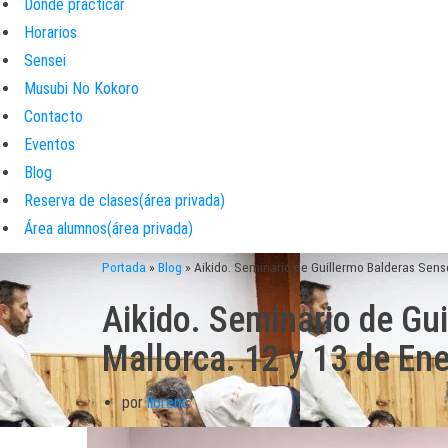
Donde practicar
Horarios
Sensei
Musubi No Kokoro
Contacto
Eventos
Blog
Reserva de clases(área privada)
Área alumnos(área privada)
Portada
»
Blog
»
Aikido. Seminario de Guillermo Balderas Sense
Aikido. Seminario de Gu
Mallorca. 12 y 13 de En
por
llorenc