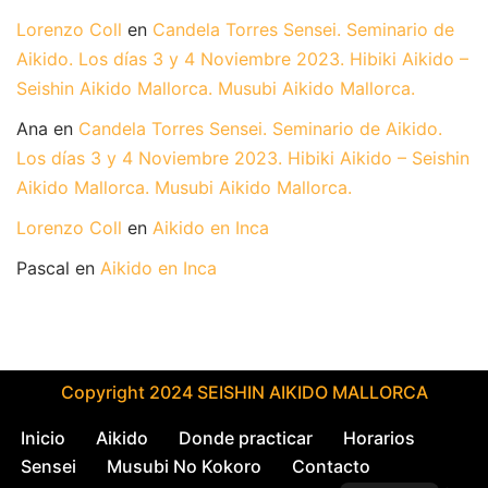
Lorenzo Coll
en
Candela Torres Sensei. Seminario de
Aikido. Los días 3 y 4 Noviembre 2023. Hibiki Aikido –
Seishin Aikido Mallorca. Musubi Aikido Mallorca.
Ana
en
Candela Torres Sensei. Seminario de Aikido.
Los días 3 y 4 Noviembre 2023. Hibiki Aikido – Seishin
Aikido Mallorca. Musubi Aikido Mallorca.
Lorenzo Coll
en
Aikido en Inca
Pascal
en
Aikido en Inca
Copyright 2024 SEISHIN AIKIDO MALLORCA
Inicio
Aikido
Donde practicar
Horarios
Sensei
Musubi No Kokoro
Contacto