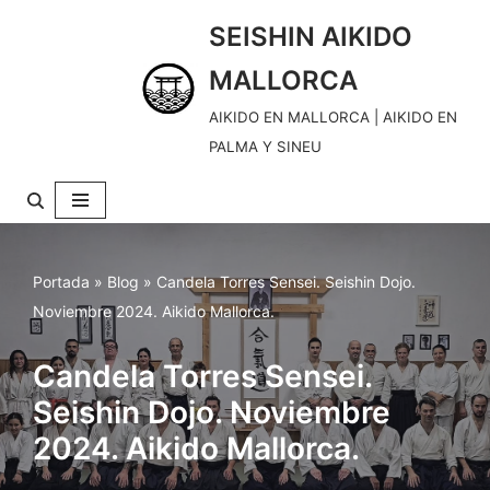
SEISHIN AIKIDO
S
MALLORCA
a
l
AIKIDO EN MALLORCA | AIKIDO EN
t
PALMA Y SINEU
a
r
a
l
Portada
»
Blog
»
Candela Torres Sensei. Seishin Dojo.
c
Noviembre 2024. Aikido Mallorca.
o
n
Candela Torres Sensei.
t
Seishin Dojo. Noviembre
e
2024. Aikido Mallorca.
n
i