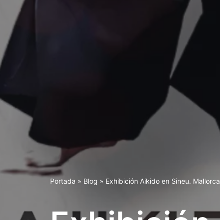
Portada
»
Blog
»
Exhibición Aikido en Sineu. Mallorca