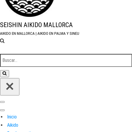
SEISHIN AIKIDO MALLORCA
AIKIDO EN MALLORCA | AIKIDO EN PALMA Y SINEU
Buscar...
Menú de navegación
Menú de navegación
Inicio
Aikido