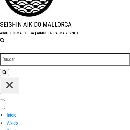
SEISHIN AIKIDO MALLORCA
AIKIDO EN MALLORCA | AIKIDO EN PALMA Y SINEU
Buscar...
Menú de navegación
Menú de navegación
Inicio
Aikido